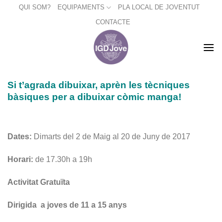
Skip
QUI SOM?
EQUIPAMENTS
PLA LOCAL DE JOVENTUT
to
CONTACTE
content
Si t’agrada dibuixar, aprèn les tècniques
bàsiques per a dibuixar còmic manga!
Dates:
Dimarts del 2 de Maig al 20 de Juny de 2017
Horari:
de 17.30h a 19h
Activitat Gratuïta
Dirigida a joves de 11 a 15 anys