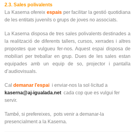
2.3. Sales polivalents
La Kaserna ofereix
espais
per facilitar la gestió quotidiana
de les entitats juvenils o grups de joves no associats.
La Kaserna disposa de tres sales polivalents destinades a
la realització de diferents tallers, cursos, xerrades i altres
propostes que vulgueu fer-nos. Aquest espai disposa de
mobiliari per treballar en grup. Dues de les sales estan
equipades amb un equip de so, projector i pantalla
d’audiovisuals.
Cal
demanar l’espai
i enviar-nos la sol·licitud a
kaserna@aj-igualada.net
cada cop que es vulgui fer
servir.
També, si prefereixes, pots venir a demanar-la
presencialment a la Kaserna.