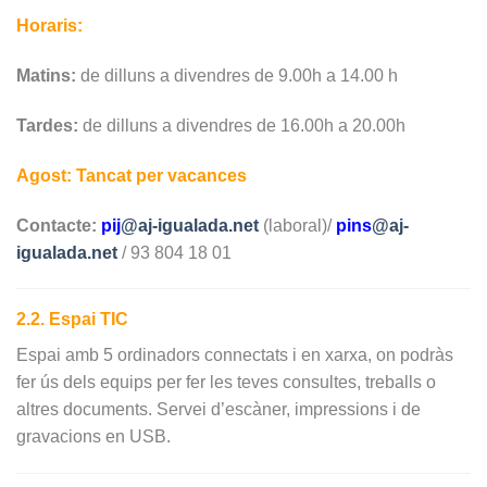
Horaris:
Matins:
de dilluns a divendres de 9.00h a 14.00 h
Tardes:
de dilluns a divendres de 16.00h a 20.00h
Agost: Tancat per vacances
Contacte:
pij
@aj-igualada.net
(laboral)/
pins
@aj-
igualada.net
/ 93 804 18 01
2.2. Espai TIC
Espai amb 5 ordinadors connectats i en xarxa, on podràs
fer ús dels equips per fer les teves consultes, treballs o
altres documents. Servei d’escàner, impressions i de
gravacions en USB.