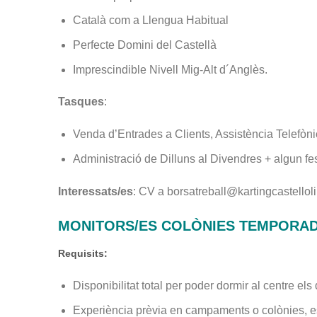
Català com a Llengua Habitual
Perfecte Domini del Castellà
Imprescindible Nivell Mig-Alt d´Anglès.
Tasques
:
Venda d’Entrades a Clients, Assistència Telefòni
Administració de Dilluns al Divendres + algun fe
Interessats/es
: CV a borsatreball@kartingcastellol
MONITORS/ES COLÒNIES TEMPORAD
Requisits:
Disponibilitat total per poder dormir al centre els
Experiència prèvia en campaments o colònies, espl