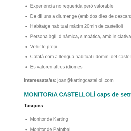
Experiència no requerida però valorable
De dilluns a diumenge (amb dos dies de descans 
Habitatge habitual màxim 20min de castellolí
Persona àgil, dinàmica, simpàtica, amb iniciativa
Vehicle propi
Català com a llengua habitual i domini del castel
Es valoren altres idiomes
Interessats/es
: joan@kartingcastelloli.com
MONITOR/A CASTELLOLÍ caps de setma
Tasques:
Monitor de Karting
Monitor de Paintball