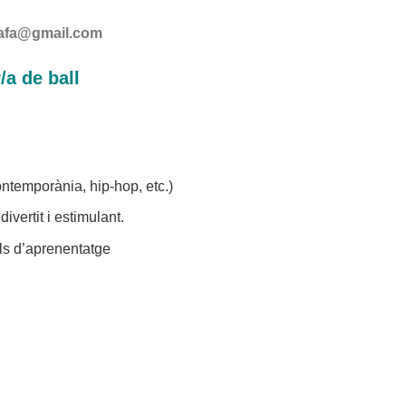
iafa@gmail.com
a de ball
ontemporània, hip-hop, etc.)
vertit i estimulant.
tils d’aprenentatge