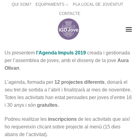
Skip
QUI SOM?
EQUIPAMENTS
PLA LOCAL DE JOVENTUT
to
CONTACTE
content
Us presentem
l’Agenda Impuls 2019
creada i gestionada
per l’assemblea de joves, amb el disseny de la jove
Aura
Olivan
.
L’agenda, formada per
12 projectes diferents
, donarà el
seu tret de sortida a l’abril i finalitzarà al mes de novembre.
Totes les activitats han estat pensades per joves d’entre 16
i 30 anys i són
gratuïtes.
Podreu realitzar les
inscripcions
de les activitats que així
ho requereixin clicant sobre projecte al menú (15 dies
abans de l’activitat).