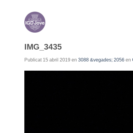
Skip
to
content
IMG_3435
Publicat
15 abril 2019
en
3088 &vegades; 2056
en