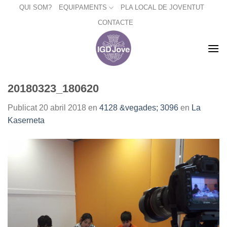
Skip
QUI SOM?
EQUIPAMENTS
PLA LOCAL DE JOVENTUT
to
CONTACTE
content
20180323_180620
Publicat
20 abril 2018
en
4128 &vegades; 3096
en
La
Kaserneta