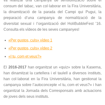
va realitzar una campanya de sensibilització sobre el
consum del tabac, van col·laborar en la Fira Universitària,
la dinamització de la parada del Campi qui Pugui, la
preparació d’una campanya de normalització de la
diversitat sexual i l’organització del HoliBubbleFest ’16.
Consulta els vídeos de les seves campanyes!
«Per gustos, culs» vídeo 1
«Per gustos, culs» vídeo 2
«I tu, com et veus?»
El
2016-2017
han organitzat un «quiz» sobre la Kaserna,
han dinamitzat la cartellera i el taulell a diversos instituts,
han col·laborat en la Fira Universitària, han gestionat la
campanya sobre l’autoconcepte «I tu, com et veus?» i han
organitzat la Jornada dels Corresponsals amb actuacions
de joves dels seus instituts.