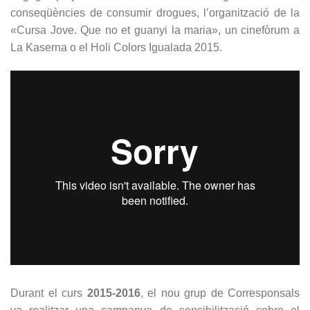
conseqüències de consumir drogues, l’organització de la
«Cursa Jove. Que no et guanyi la maria», un cinefòrum a
La Kaserna o el Holi Colors Igualada 2015.
Durant el curs
2015-2016
, el nou grup de Corresponsals