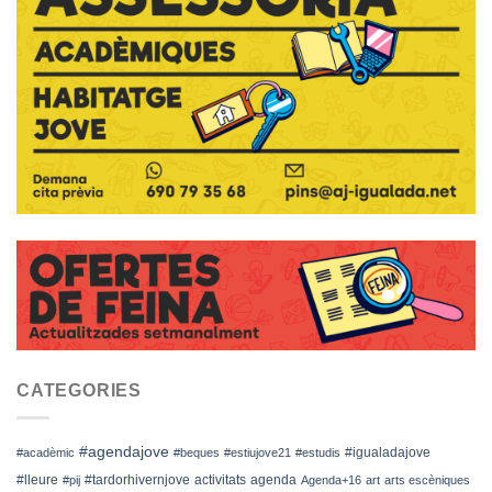
CATEGORIES
#agendajove
#igualadajove
#acadèmic
#beques
#estiujove21
#estudis
#lleure
#tardorhivernjove
activitats
agenda
#pij
Agenda+16
art
arts escèniques