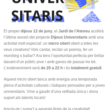
El proper
dijous 12 de juny
, el
Jardí de l’Ateneu
acollirà
l’última sessió del projecte
Dijous Universitaris
amb una
activitat molt especial: un
micro obert
obert a totes les
veus creatives! Vols cantar, recitar un poema, fer un
monòleg o ballar? Ara tens l’oportunitat perfecta per brillar
davant d’un públic jove i amb ganes de passar-ho bé.
L’esdeveniment serà
de 20 a 22 h
i és
totalment gratuït
.
Aquest micro obert tanca amb energia una temporada
plena d’activitats culturals i lúdiques pensades per a joves
universitaris. Vine a gaudir d’una vetllada única i dona
suport als talents locals!
Inscriu-te i suma’t a aquesta festa de la creativitat!