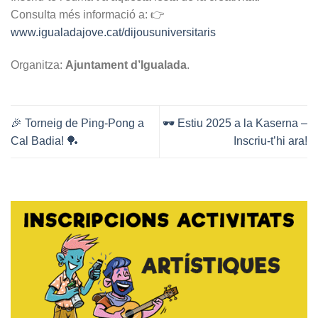
Consulta més informació a: 👉
www.igualadajove.cat/dijousuniversitaris
Organitza:
Ajuntament d’Igualada
.
🎉 Torneig de Ping-Pong a
🕶️ Estiu 2025 a la Kaserna –
Cal Badia! 🏓
Inscriu‑t’hi ara!