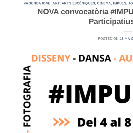
#AGENDAJOVE
,
ART
,
ARTS ESCÈNIQUES
,
CINEMA
,
IMPULS
,
J
NOVA convocatòria #IMP
Participatiu
POSTED ON
18 MAI