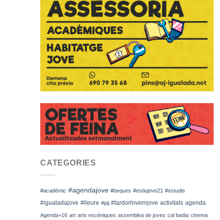
CATEGORIES
#agendajove
#acadèmic
#beques
#estiujove21
#estudis
#igualadajove
#lleure
#tardorhivernjove
activitats
agenda
#pij
Agenda+16
art
arts escèniques
assemblea de joves
cal badia
cinema