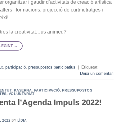
 organitzar i gaudir d’activitats de creació artística
allers i formacions, projecció de curtmetratges i
ixi!
ltres la creativitat…us animeu?!
LEGINT
→
ut
,
participació
,
pressupostos participatius
|
Etiquetat
Deixi un comentari
ENTUT
,
KASERNA
,
PARTICIPACIÓ
,
PRESSUPOSTOS
TES
,
VOLUNTARIAT
enta l’Agenda Impuls 2022!
L 2022
BY
LÍDIA