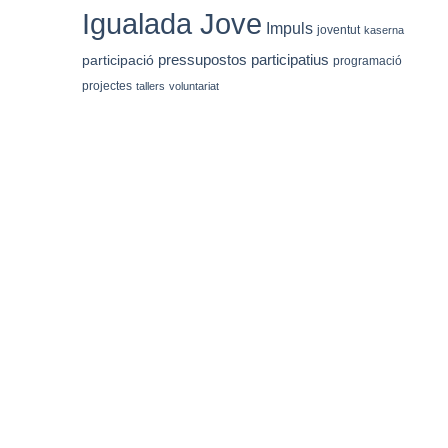
Igualada Jove
Impuls
joventut
kaserna
pressupostos participatius
participació
programació
projectes
tallers
voluntariat