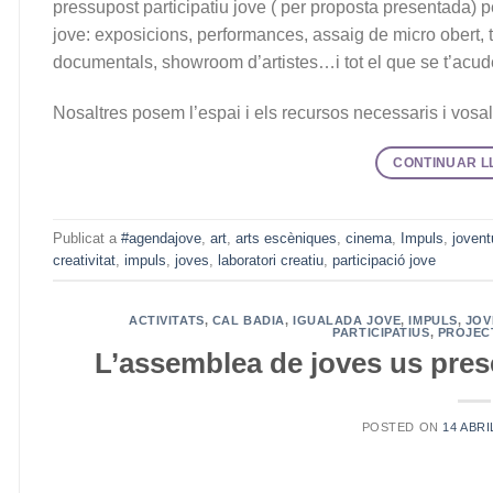
pressupost participatiu jove ( per proposta presentada) per
jove: exposicions, performances, assaig de micro obert, t
documentals, showroom d’artistes…i tot el que se t’acude
Nosaltres posem l’espai i els recursos necessaris i vosa
CONTINUAR L
Publicat a
#agendajove
,
art
,
arts escèniques
,
cinema
,
Impuls
,
jovent
creativitat
,
impuls
,
joves
,
laboratori creatiu
,
participació jove
ACTIVITATS
,
CAL BADIA
,
IGUALADA JOVE
,
IMPULS
,
JOV
PARTICIPATIUS
,
PROJEC
L’assemblea de joves us pres
POSTED ON
14 ABRI