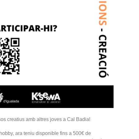
essos creatius amb altres joves a Cal Badia!
un hobby, ara teniu disponible fins a 500€ de