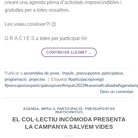
creant una agenda plena d’activitats imprescindibles i
gratuïtes per a totes vosaltres.
Les voleu conèixer?! 😉
G R À C I E S a totes per participar-hi!
CONTINUAR LLEGINT
→
Publicat a
assemblea de joves
,
Impuls
,
pressupostos participatius
,
programació
,
projectes
|
Etiquetat
#participaciojoveigd
#pressupostosparticipatiusjoves#impuls2022#kaserna#calbadia#agendaim
Deixi un comentari
AGENDA
,
IMPULS
,
PARTICIPACIÓ
,
PRESSUPOSTOS
PARTICIPATIUS
EL COL·LECTIU INCÒMODA PRESENTA
LA CAMPANYA SALVEM VIDES