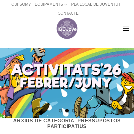
Skip
QUI SOM?
EQUIPAMENTS
PLA LOCAL DE JOVENTUT
to
CONTACTE
content
ARXIUS DE CATEGORIA:
PRESSUPOSTOS
PARTICIPATIUS