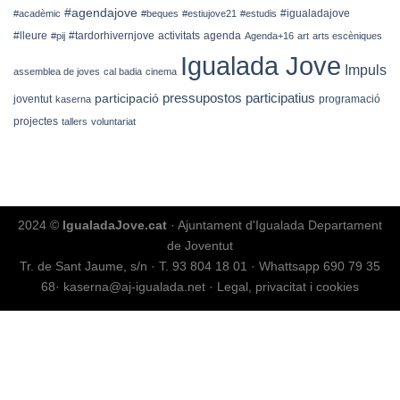
#agendajove
#igualadajove
#acadèmic
#beques
#estiujove21
#estudis
#lleure
#tardorhivernjove
activitats
agenda
#pij
Agenda+16
art
arts escèniques
Igualada Jove
Impuls
assemblea de joves
cal badia
cinema
pressupostos participatius
participació
joventut
programació
kaserna
projectes
tallers
voluntariat
2024 ©
IgualadaJove.cat
· Ajuntament d'Igualada Departament
de Joventut
Tr. de Sant Jaume, s/n
·
T. 93 804 18 01
·
Whattsapp 690 79 35
68
·
kaserna@aj-igualada.net
·
Legal, privacitat i cookies