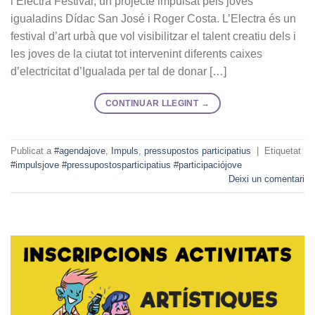
l’Electra Festival, un projecte impulsat pels joves
igualadins Dídac San José i Roger Costa. L’Electra és un
festival d’art urbà que vol visibilitzar el talent creatiu dels i
les joves de la ciutat tot intervenint diferents caixes
d’electricitat d’Igualada per tal de donar […]
CONTINUAR LLEGINT
→
Publicat a
#agendajove
,
Impuls
,
pressupostos participatius
|
Etiquetat
#impulsjove #pressupostosparticipatius #participaciójove
Deixi un comentari