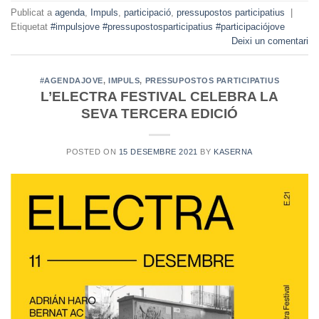
Publicat a
agenda
,
Impuls
,
participació
,
pressupostos participatius
|
Etiquetat
#impulsjove #pressupostosparticipatius #participaciójove
Deixi un comentari
#AGENDAJOVE
,
IMPULS
,
PRESSUPOSTOS PARTICIPATIUS
L’ELECTRA FESTIVAL CELEBRA LA
SEVA TERCERA EDICIÓ
POSTED ON
15 DESEMBRE 2021
BY
KASERNA