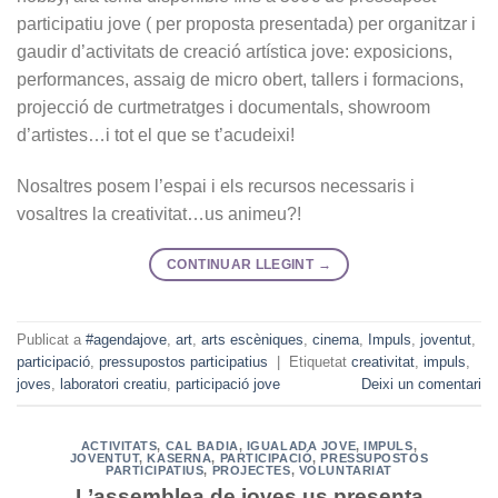
participatiu jove ( per proposta presentada) per organitzar i
gaudir d’activitats de creació artística jove: exposicions,
performances, assaig de micro obert, tallers i formacions,
projecció de curtmetratges i documentals, showroom
d’artistes…i tot el que se t’acudeixi!
Nosaltres posem l’espai i els recursos necessaris i
vosaltres la creativitat…us animeu?!
CONTINUAR LLEGINT
→
Publicat a
#agendajove
,
art
,
arts escèniques
,
cinema
,
Impuls
,
joventut
,
participació
,
pressupostos participatius
|
Etiquetat
creativitat
,
impuls
,
joves
,
laboratori creatiu
,
participació jove
Deixi un comentari
ACTIVITATS
,
CAL BADIA
,
IGUALADA JOVE
,
IMPULS
,
JOVENTUT
,
KASERNA
,
PARTICIPACIÓ
,
PRESSUPOSTOS
PARTICIPATIUS
,
PROJECTES
,
VOLUNTARIAT
L’assemblea de joves us presenta