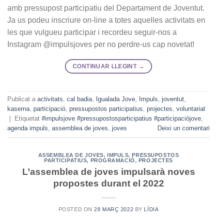
amb pressupost participatiu del Departament de Joventut.
Ja us podeu inscriure on-line a totes aquelles activitats en
les que vulgueu participar i recordeu seguir-nos a
Instagram @impulsjoves per no perdre-us cap novetat!
CONTINUAR LLEGINT
→
Publicat a
activitats
,
cal badia
,
Igualada Jove
,
Impuls
,
joventut
,
kaserna
,
participació
,
pressupostos participatius
,
projectes
,
voluntariat
|
Etiquetat
#impulsjove #pressupostosparticipatius #participaciójove
,
agenda impuls
,
assemblea de joves
,
joves
Deixi un comentari
ASSEMBLEA DE JOVES
,
IMPULS
,
PRESSUPOSTOS
PARTICIPATIUS
,
PROGRAMACIÓ
,
PROJECTES
L’assemblea de joves impulsarà noves
propostes durant el 2022
POSTED ON
28 MARÇ 2022
BY
LÍDIA