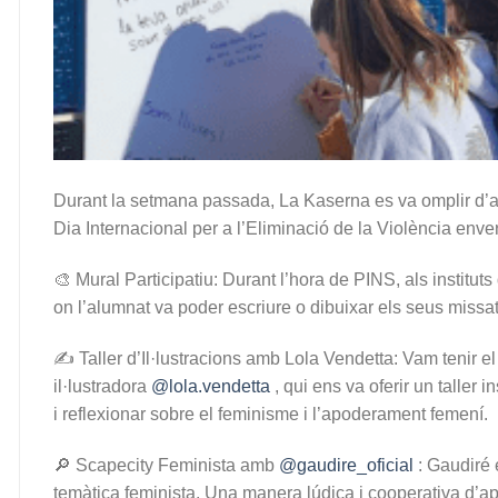
Durant la setmana passada, La Kaserna es va omplir d’a
Dia Internacional per a l’Eliminació de la Violència enve
🎨 Mural Participatiu: Durant l’hora de PINS, als instituts
on l’alumnat va poder escriure o dibuixar els seus missat
✍️ Taller d’Il·lustracions amb Lola Vendetta: Vam tenir e
il·lustradora
@lola.vendetta
, qui ens va oferir un taller 
i reflexionar sobre el feminisme i l’apoderament femení.
🔎 Scapecity Feminista amb
@gaudire_oficial
: Gaudiré 
temàtica feminista. Una manera lúdica i cooperativa d’apre