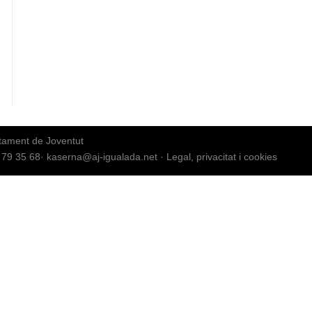
tament de Joventut
 79 35 68
·
kaserna@aj-igualada.net
·
Legal, privacitat i cookies