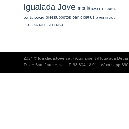
Igualada Jove
Impuls
joventut
kaserna
pressupostos participatius
participació
programació
projectes
tallers
voluntariat
2024 ©
IgualadaJove.cat
· Ajuntament d'Igualada Depar
Tr. de Sant Jaume, s/n
·
T. 93 804 18 01
·
Whattsapp 690