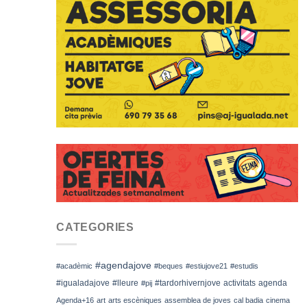
CATEGORIES
#agendajove
#acadèmic
#beques
#estiujove21
#estudis
#igualadajove
#lleure
#tardorhivernjove
activitats
agenda
#pij
Agenda+16
art
arts escèniques
assemblea de joves
cal badia
cinema