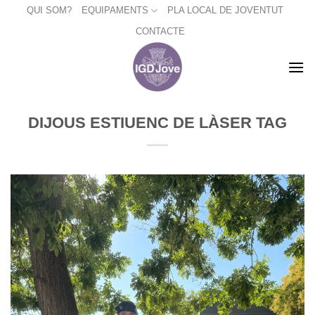
Skip
QUI SOM?
EQUIPAMENTS
PLA LOCAL DE JOVENTUT
to
CONTACTE
content
DIJOUS ESTIUENC DE LÀSER TAG