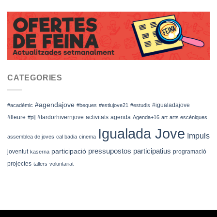
CATEGORIES
#agendajove
#igualadajove
#acadèmic
#beques
#estiujove21
#estudis
#lleure
#tardorhivernjove
activitats
agenda
#pij
Agenda+16
art
arts escèniques
Igualada Jove
Impuls
assemblea de joves
cal badia
cinema
pressupostos participatius
participació
joventut
programació
kaserna
projectes
tallers
voluntariat