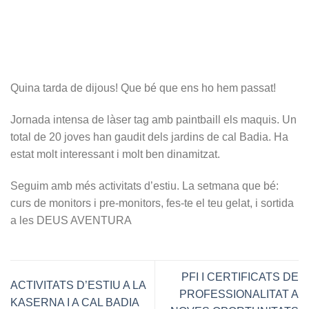
Quina tarda de dijous! Que bé que ens ho hem passat!
Jornada intensa de làser tag amb paintbaill els maquis. Un
total de 20 joves han gaudit dels jardins de cal Badia. Ha
estat molt interessant i molt ben dinamitzat.
Seguim amb més activitats d’estiu. La setmana que bé:
curs de monitors i pre-monitors, fes-te el teu gelat, i sortida
a les DEUS AVENTURA
PFI I CERTIFICATS DE
ACTIVITATS D’ESTIU A LA
PROFESSIONALITAT A
KASERNA I A CAL BADIA