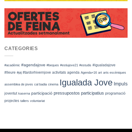
CATEGORIES
#agendajove
#igualadajove
#acadèmic
#beques
#estiujove21
#estudis
#lleure
#tardorhivernjove
activitats
agenda
#pij
Agenda+16
art
arts escèniques
Igualada Jove
Impuls
assemblea de joves
cal badia
cinema
pressupostos participatius
participació
joventut
programació
kaserna
projectes
tallers
voluntariat