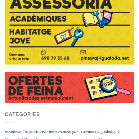
CATEGORIES
#agendajove
#igualadajove
#acadèmic
#beques
#estiujove21
#estudis