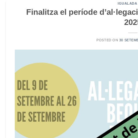
IGUALADA
Finalitza el període d’al·lega
202
POSTED ON
30 SETEM