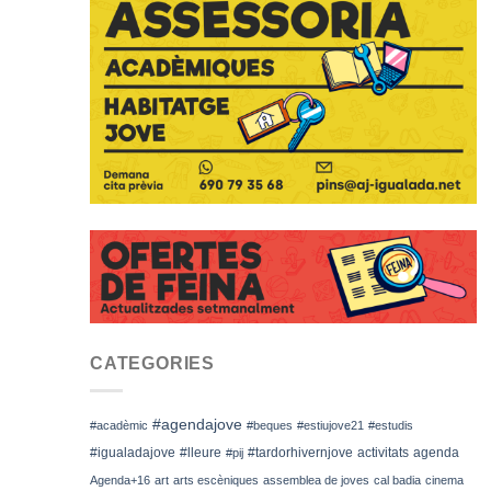
CATEGORIES
#agendajove
#acadèmic
#beques
#estiujove21
#estudis
#igualadajove
#lleure
#tardorhivernjove
activitats
agenda
#pij
Agenda+16
art
arts escèniques
assemblea de joves
cal badia
cinema