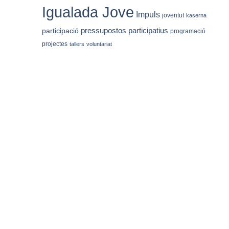
Igualada Jove
Impuls
joventut
kaserna
pressupostos participatius
participació
programació
projectes
tallers
voluntariat