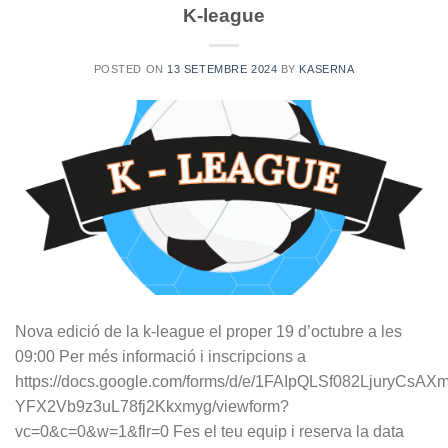
K-league
POSTED ON
13 SETEMBRE 2024
BY
KASERNA
Nova edició de la k-league el proper 19 d’octubre a les
09:00 Per més informació i inscripcions a
https://docs.google.com/forms/d/e/1FAIpQLSf082LjuryCs
YFX2Vb9z3uL78fj2Kkxmyg/viewform?
vc=0&c=0&w=1&flr=0 Fes el teu equip i reserva la data