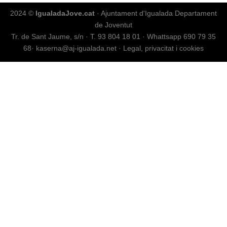
2024 ©
IgualadaJove.cat
· Ajuntament d'Igualada Departament
de Joventut
Tr. de Sant Jaume, s/n
·
T. 93 804 18 01
·
Whattsapp 690 79 35
68
·
kaserna@aj-igualada.net
·
Legal, privacitat i cookies