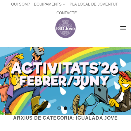
Skip
QUI SOM?
EQUIPAMENTS
PLA LOCAL DE JOVENTUT
to
CONTACTE
content
ARXIUS DE CATEGORIA:
IGUALADA JOVE