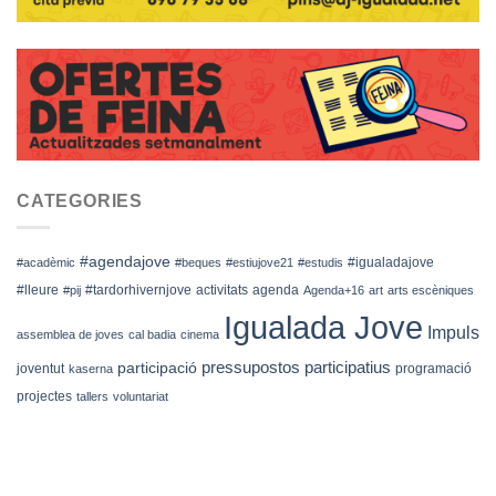
CATEGORIES
#agendajove
#igualadajove
#acadèmic
#beques
#estiujove21
#estudis
#lleure
#tardorhivernjove
activitats
agenda
#pij
Agenda+16
art
arts escèniques
Igualada Jove
Impuls
assemblea de joves
cal badia
cinema
pressupostos participatius
participació
joventut
programació
kaserna
projectes
tallers
voluntariat