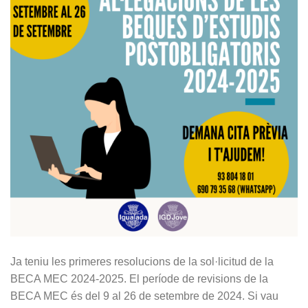
Ja teniu les primeres resolucions de la sol·licitud de la
BECA MEC 2024-2025. El període de revisions de la
BECA MEC és del 9 al 26 de setembre de 2024. Si vau