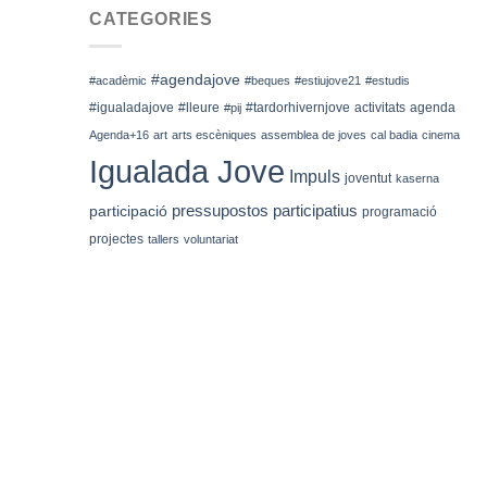
CATEGORIES
#agendajove
#acadèmic
#beques
#estiujove21
#estudis
#igualadajove
#lleure
#tardorhivernjove
activitats
agenda
#pij
Agenda+16
art
arts escèniques
assemblea de joves
cal badia
cinema
Igualada Jove
Impuls
joventut
kaserna
pressupostos participatius
participació
programació
projectes
tallers
voluntariat