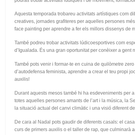
podràs trobar activitats lúdiques i de moviment, formacio
Aquesta temporada trobareu activitats artístiques com d
creatives, jornades grafiteres per aquelles persones més
face painting per aprendre a fer els millors dissenys de 
També podreu trobar activitats lúdicoesportives com espor
d’Igualada. És una gran oportunitat per conèixer a gent n
També pots venir i formar-te en cuina de quilòmetre zero i
d’autodefensa feminista, aprendre a crear el teu propi joc
auxilis!
Durant aquests mesos també hi ha esdeveniments per a jo
totes aquelles persones amants de l’art i la música, la
la situació actual del canvi climàtic i una visió diferent del
De cara al Nadal pots gaudir de diferents casals: el casal
curs de primers auxilis o el taller de rap, que culminarà 