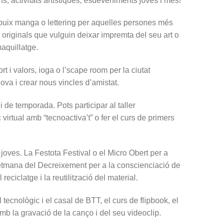
ns, activitats artístiques, esdeveniments joves i més!
ibuix manga o lettering per aquelles persones més
 originals que vulguin deixar impremta del seu art o
maquillatge.
t i valors, ioga o l’scape room per la ciutat
ova i crear nous vincles d’amistat.
 de temporada. Pots participar al taller
 virtual amb “tecnoactiva’t” o fer el curs de primers
ves. La Festota Festival o el Micro Obert per a
 Setmana del Decreixement per a la conscienciació de
 reciclatge i la reutilització del material.
 tecnològic i el casal de BTT, el curs de flipbook, el
amb la gravació de la canço i del seu videoclip.