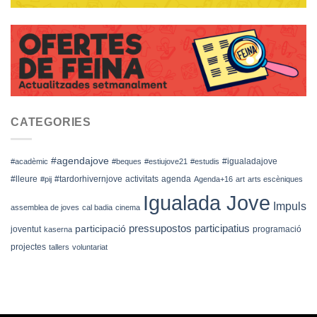
CATEGORIES
#agendajove
#igualadajove
#acadèmic
#beques
#estiujove21
#estudis
#lleure
#tardorhivernjove
activitats
agenda
#pij
Agenda+16
art
arts escèniques
Igualada Jove
Impuls
assemblea de joves
cal badia
cinema
pressupostos participatius
participació
joventut
programació
kaserna
projectes
tallers
voluntariat