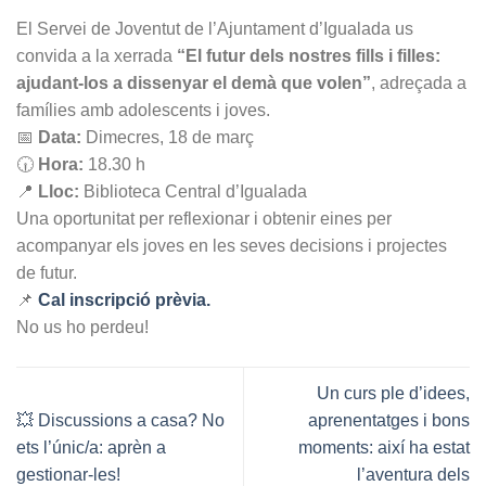
El Servei de Joventut de l’Ajuntament d’Igualada us
convida a la xerrada
“El futur dels nostres fills i filles:
ajudant-los a dissenyar el demà que volen”
, adreçada a
famílies amb adolescents i joves.
📅
Data:
Dimecres, 18 de març
🕡
Hora:
18.30 h
📍
Lloc:
Biblioteca Central d’Igualada
Una oportunitat per reflexionar i obtenir eines per
acompanyar els joves en les seves decisions i projectes
de futur.
📌
Cal inscripció prèvia.
No us ho perdeu!
Un curs ple d’idees,
💥 Discussions a casa? No
aprenentatges i bons
ets l’únic/a: aprèn a
moments: així ha estat
gestionar-les!
l’aventura dels