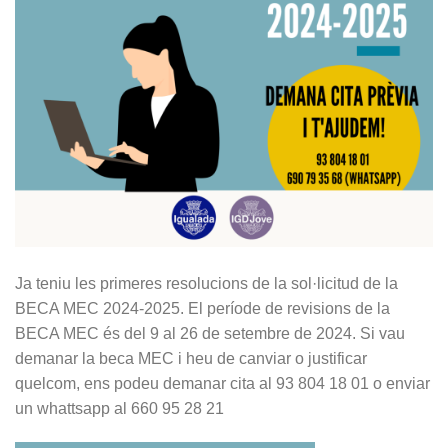
Ja teniu les primeres resolucions de la sol·licitud de la
BECA MEC 2024-2025. El període de revisions de la
BECA MEC és del 9 al 26 de setembre de 2024. Si vau
demanar la beca MEC i heu de canviar o justificar
quelcom, ens podeu demanar cita al 93 804 18 01 o enviar
un whattsapp al 660 95 28 21