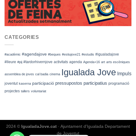
CATEGORIES
#agendajove
#igualadajove
#acadèmic
#beques
#estiujove21
#estudis
#lleure
#tardorhivernjove
activitats
agenda
#pij
Agenda+16
art
arts escèniques
Igualada Jove
Impuls
assemblea de joves
cal badia
cinema
pressupostos participatius
participació
joventut
programació
kaserna
projectes
tallers
voluntariat
2024 ©
IgualadaJove.cat
· Ajuntament d'Igualada Departament
de Joventut