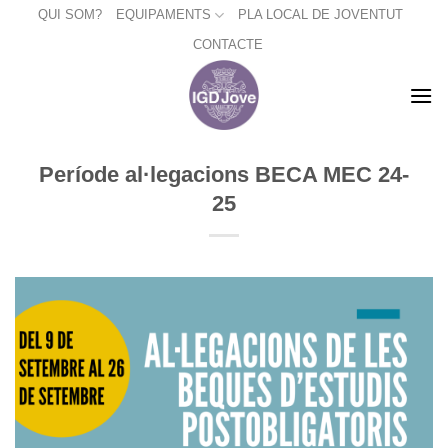
Skip
QUI SOM?
EQUIPAMENTS
PLA LOCAL DE JOVENTUT
to
CONTACTE
content
Període al·legacions BECA MEC 24-
25