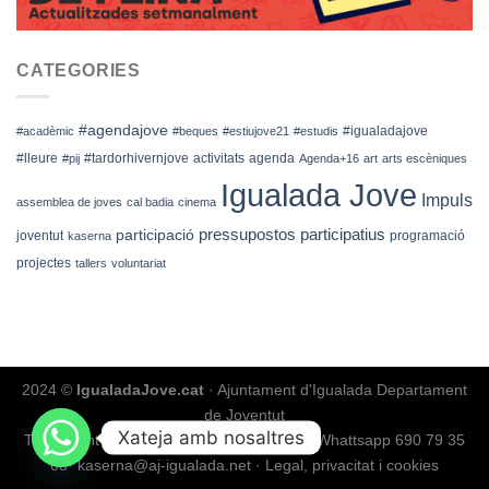
CATEGORIES
#agendajove
#igualadajove
#acadèmic
#beques
#estiujove21
#estudis
#lleure
#tardorhivernjove
activitats
agenda
#pij
Agenda+16
art
arts escèniques
Igualada Jove
Impuls
assemblea de joves
cal badia
cinema
pressupostos participatius
participació
joventut
programació
kaserna
projectes
tallers
voluntariat
2024 ©
IgualadaJove.cat
· Ajuntament d'Igualada Departament
de Joventut
Xateja amb nosaltres
Tr. de Sant Jaume, s/n
·
T. 93 804 18 01
·
Whattsapp 690 79 35
68
·
kaserna@aj-igualada.net
·
Legal, privacitat i cookies