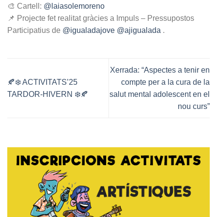
🎨 Cartell:
@laiasolemoreno
📌 Projecte fet realitat gràcies a Impuls – Pressupostos
Participatius de
@igualadajove
@ajigualada
.
Xerrada: “Aspectes a tenir en
🍂❄️ ACTIVITATS’25
compte per a la cura de la
TARDOR-HIVERN ❄️🍂
salut mental adolescent en el
nou curs”