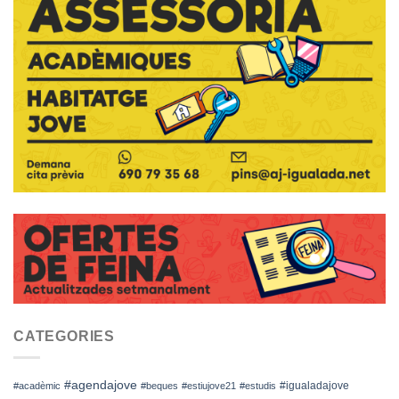
CATEGORIES
#agendajove
#igualadajove
#acadèmic
#beques
#estiujove21
#estudis