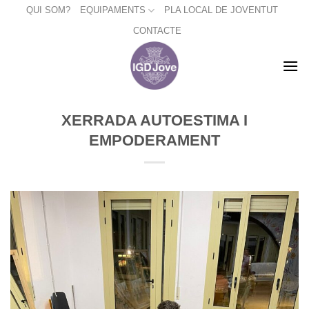
Skip
QUI SOM?
EQUIPAMENTS
PLA LOCAL DE JOVENTUT
to
CONTACTE
content
XERRADA AUTOESTIMA I
EMPODERAMENT