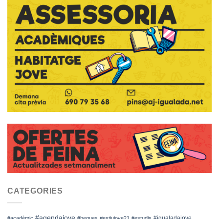
CATEGORIES
#agendajove
#igualadajove
#acadèmic
#beques
#estiujove21
#estudis