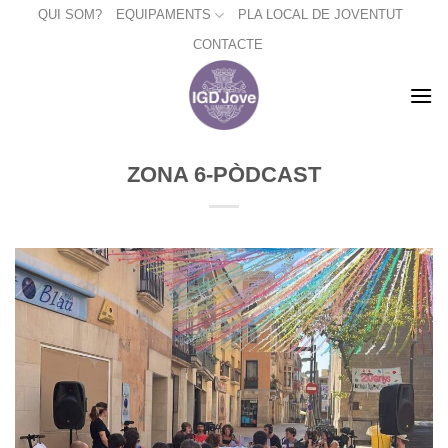
Skip
QUI SOM?
EQUIPAMENTS
PLA LOCAL DE JOVENTUT
to
CONTACTE
content
ZONA 6-PÒDCAST