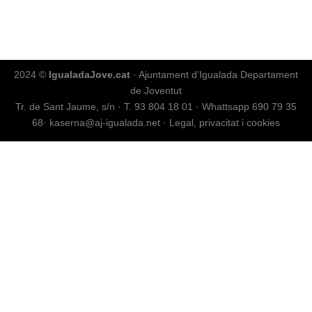
2024 ©
IgualadaJove.cat
· Ajuntament d'Igualada Departament
de Joventut
Tr. de Sant Jaume, s/n
·
T. 93 804 18 01
·
Whattsapp 690 79 35
68
·
kaserna@aj-igualada.net
·
Legal, privacitat i cookies