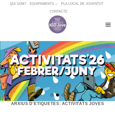
Skip
QUI SOM?
EQUIPAMENTS
PLA LOCAL DE JOVENTUT
to
CONTACTE
content
ARXIUS D'ETIQUETES:
ACTIVITATS JOVES