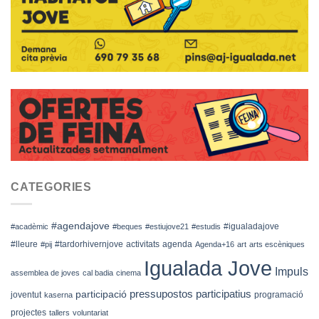
CATEGORIES
#agendajove
#igualadajove
#acadèmic
#beques
#estiujove21
#estudis
#lleure
#tardorhivernjove
activitats
agenda
#pij
Agenda+16
art
arts escèniques
Igualada Jove
Impuls
assemblea de joves
cal badia
cinema
pressupostos participatius
participació
joventut
programació
kaserna
projectes
tallers
voluntariat