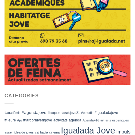
CATEGORIES
#agendajove
#igualadajove
#acadèmic
#beques
#estiujove21
#estudis
#lleure
#tardorhivernjove
activitats
agenda
#pij
Agenda+16
art
arts escèniques
Igualada Jove
Impuls
assemblea de joves
cal badia
cinema