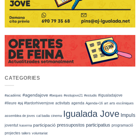
CATEGORIES
#agendajove
#igualadajove
#acadèmic
#beques
#estiujove21
#estudis
#lleure
#tardorhivernjove
activitats
agenda
#pij
Agenda+16
art
arts escèniques
Igualada Jove
Impuls
assemblea de joves
cal badia
cinema
pressupostos participatius
participació
joventut
programació
kaserna
projectes
tallers
voluntariat